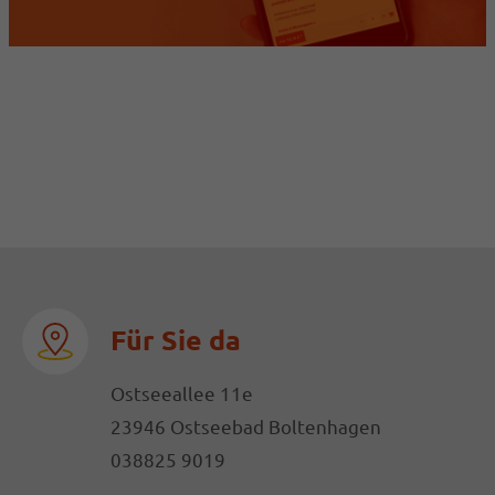
Drop us a line
info@yourdomain.com
Likör-Spezialitäten
About us
aus Boltenhagen
Lorem ipsum dolor sit amet, consectetuer
adipiscing elit.
Aenean commodo ligula eget dolor. Aenean
massa. Cum sociis natoque penatibus et magnis
dis parturient montes, nascetur ridiculus mus.
Donec quam felis, ultricies nec.
Für Sie da
Ostseeallee 11e
23946 Ostseebad Boltenhagen
038825 9019